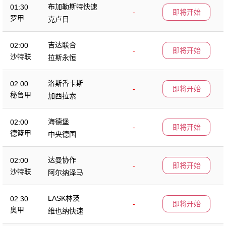
布加勒斯特快速
01:30
-
即将开始
罗甲
克卢日
吉达联合
02:00
-
即将开始
沙特联
拉斯永恒
洛斯香卡斯
02:00
-
即将开始
秘鲁甲
加西拉索
海德堡
02:00
-
即将开始
德篮甲
中央德国
达曼协作
02:00
-
即将开始
沙特联
阿尔纳泽马
LASK林茨
02:30
-
即将开始
奥甲
维也纳快速