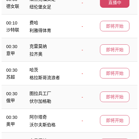
-
直播中
德女联
纽伦堡女足
费哈
00:10
-
即将开始
沙特联
利雅得体育
克雷莫纳
00:30
-
即将开始
意甲
拉齐奥
哈茨
00:30
-
即将开始
苏超
格拉斯哥流浪者
图拉兵工厂
00:30
-
即将开始
俄甲
伏尔加格勒
阿尔塔奇
00:30
-
即将开始
奥甲
沃尔夫斯伯格