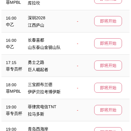
菲MPBL
库拉坎
深圳2028
16:00
-
即将开始
中乙
江西庐山
长春喜都
16:00
-
即将开始
中乙
山东泰山金钢山队
勇士之路
17:15
-
即将开始
菲专员杯
巨人崛起者
三宝颜布兰德
18:00
-
即将开始
菲MPBL
伊萨贝拉考博伊斯
菲律宾电信TNT
19:00
-
即将开始
菲专员杯
拉马多斯
青岛西海岸
19:00