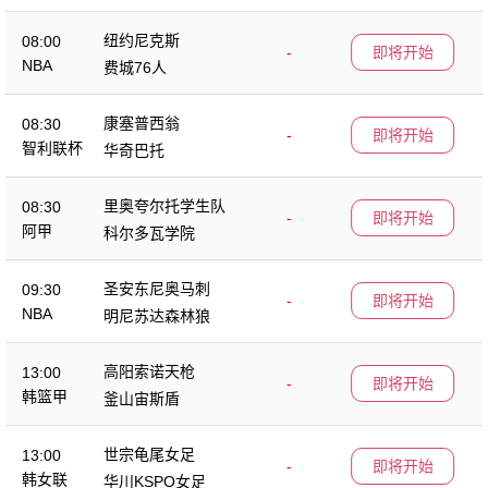
纽约尼克斯
08:00
-
即将开始
NBA
费城76人
康塞普西翁
08:30
-
即将开始
智利联杯
华奇巴托
里奥夸尔托学生队
08:30
-
即将开始
阿甲
科尔多瓦学院
圣安东尼奥马刺
09:30
-
即将开始
NBA
明尼苏达森林狼
高阳索诺天枪
13:00
-
即将开始
韩篮甲
釜山宙斯盾
世宗龟尾女足
13:00
-
即将开始
韩女联
华川KSPO女足