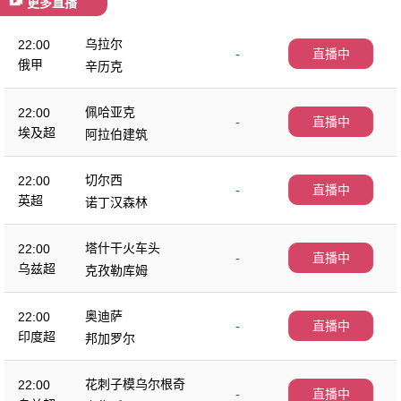
更多直播
乌拉尔
22:00
-
直播中
俄甲
辛历克
佩哈亚克
22:00
-
直播中
埃及超
阿拉伯建筑
切尔西
22:00
-
直播中
英超
诺丁汉森林
塔什干火车头
22:00
-
直播中
乌兹超
克孜勒库姆
奥迪萨
22:00
-
直播中
印度超
邦加罗尔
花刺子模乌尔根奇
22:00
-
直播中