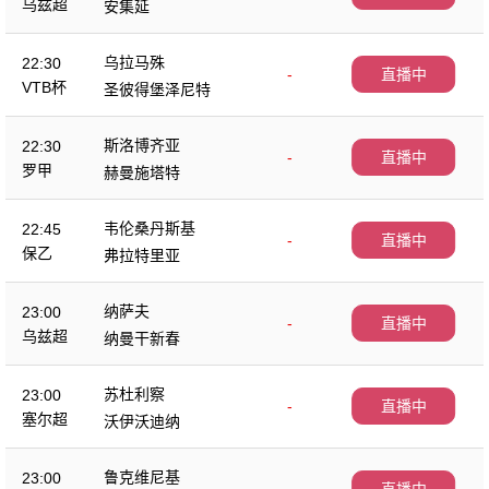
乌兹超
安集延
乌拉马殊
22:30
-
直播中
VTB杯
圣彼得堡泽尼特
斯洛博齐亚
22:30
-
直播中
罗甲
赫曼施塔特
韦伦桑丹斯基
22:45
-
直播中
保乙
弗拉特里亚
纳萨夫
23:00
-
直播中
乌兹超
纳曼干新春
苏杜利察
23:00
-
直播中
塞尔超
沃伊沃迪纳
鲁克维尼基
23:00