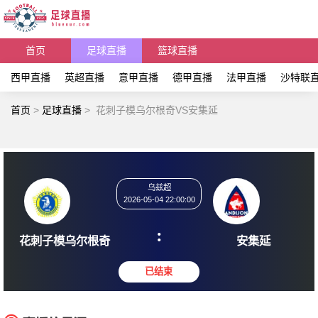
首页
足球直播
篮球直播
西甲直播
英超直播
意甲直播
德甲直播
法甲直播
沙特联
首页
>
足球直播
>
花刺子模乌尔根奇VS安集延
乌兹超
2026-05-04 22:00:00
:
花刺子模乌尔根奇
安集