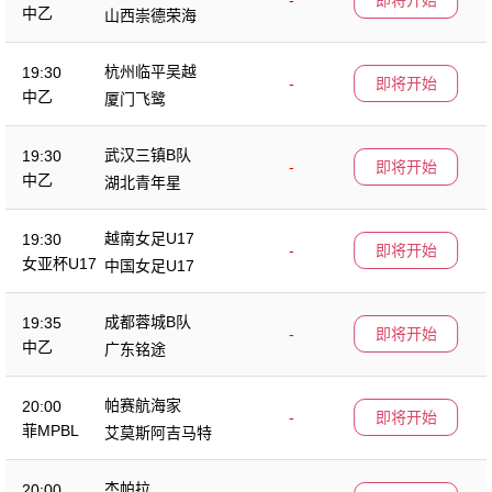
-
即将开始
中乙
山西崇德荣海
杭州临平吴越
19:30
-
即将开始
中乙
厦门飞鹭
武汉三镇B队
19:30
-
即将开始
中乙
湖北青年星
越南女足U17
19:30
-
即将开始
女亚杯U17
中国女足U17
成都蓉城B队
19:35
-
即将开始
中乙
广东铭途
帕赛航海家
20:00
-
即将开始
菲MPBL
艾莫斯阿吉马特
杰帕拉
20:00