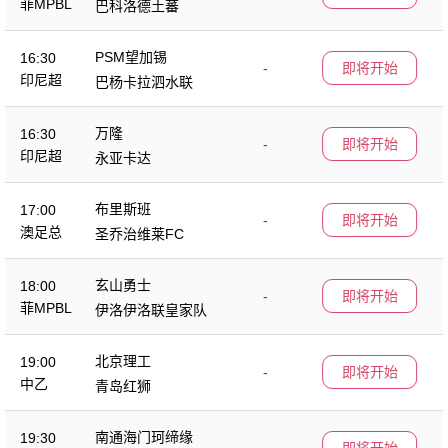
菲MPBL
巴科洛德土蕃
PSM望加锡
16:30
-
即将开始
印尼超
巴杨卡拉泗水联
万隆
16:30
-
即将开始
印尼超
永亚卡达
布里斯班
17:00
-
即将开始
澳足总
圣乔治维莱FC
玄山勇士
18:00
-
即将开始
菲MPBL
伊洛伊洛联皇家队
北京理工
19:00
-
即将开始
中乙
青岛红狮
南通海门珂缔缘
19:30