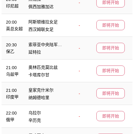
-
即将开始
印尼超
佩西加雅加达
阿斯顿维拉女足
20:00
-
即将开始
英总女超
西汉姆联女足
索菲亚中央陆军B
20:30
-
即将开始
队
保乙
延特拉
奥林匹克莫比兹
21:00
-
即将开始
乌兹甲
卡塔库尔甘
皇家克什米尔
21:00
-
即将开始
印度甲
纳姆德哈里
乌拉尔
22:00
-
即将开始
俄甲
辛历克