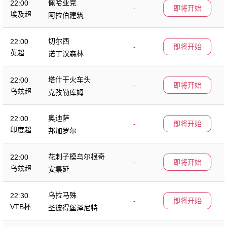
佩哈亚克
22:00
-
即将开始
埃及超
阿拉伯建筑
切尔西
22:00
-
即将开始
英超
诺丁汉森林
塔什干火车头
22:00
-
即将开始
乌兹超
克孜勒库姆
奥迪萨
22:00
-
即将开始
印度超
邦加罗尔
花刺子模乌尔根奇
22:00
-
即将开始
乌兹超
安集延
乌拉马殊
22:30
-
即将开始
VTB杯
圣彼得堡泽尼特