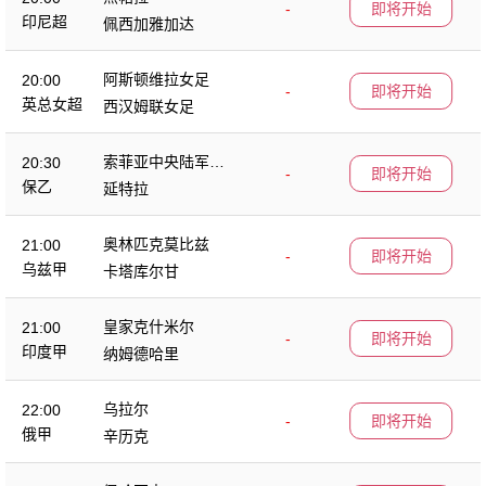
-
即将开始
印尼超
佩西加雅加达
阿斯顿维拉女足
20:00
-
即将开始
英总女超
西汉姆联女足
索菲亚中央陆军B
20:30
-
即将开始
队
保乙
延特拉
奥林匹克莫比兹
21:00
-
即将开始
乌兹甲
卡塔库尔甘
皇家克什米尔
21:00
-
即将开始
印度甲
纳姆德哈里
乌拉尔
22:00
-
即将开始
俄甲
辛历克