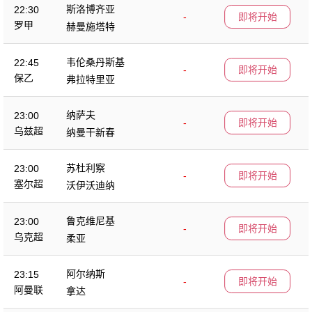
斯洛博齐亚
22:30
-
即将开始
罗甲
赫曼施塔特
韦伦桑丹斯基
22:45
-
即将开始
保乙
弗拉特里亚
纳萨夫
23:00
-
即将开始
乌兹超
纳曼干新春
苏杜利察
23:00
-
即将开始
塞尔超
沃伊沃迪纳
鲁克维尼基
23:00
-
即将开始
乌克超
柔亚
阿尔纳斯
23:15
-
即将开始
阿曼联
拿达