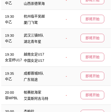
-
即将开始
中乙
山西崇德荣海
杭州临平吴越
19:30
-
即将开始
中乙
厦门飞鹭
武汉三镇B队
19:30
-
即将开始
中乙
湖北青年星
越南女足U17
19:30
-
即将开始
女亚杯U17
中国女足U17
成都蓉城B队
19:35
-
即将开始
中乙
广东铭途
帕赛航海家
20:00
-
即将开始
菲MPBL
艾莫斯阿吉马特
杰帕拉
20:00