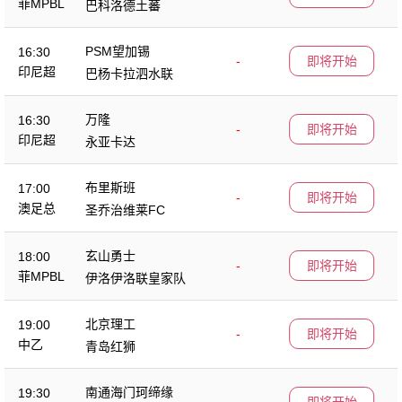
菲MPBL
巴科洛德土蕃
PSM望加锡
16:30
-
即将开始
印尼超
巴杨卡拉泗水联
万隆
16:30
-
即将开始
印尼超
永亚卡达
布里斯班
17:00
-
即将开始
澳足总
圣乔治维莱FC
玄山勇士
18:00
-
即将开始
菲MPBL
伊洛伊洛联皇家队
北京理工
19:00
-
即将开始
中乙
青岛红狮
南通海门珂缔缘
19:30